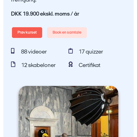
fremgang.
DKK 19.900 ekskl. moms / år
Prøv kurset
Book en samtale
88 videoer
17 quizzer
12 skabeloner
Certifikat